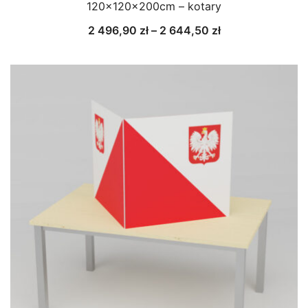
120x120x200cm – kotary
Zakres
2 496,90
zł
–
2 644,50
zł
cen:
od
2
496,90 zł
do
2
644,50 zł