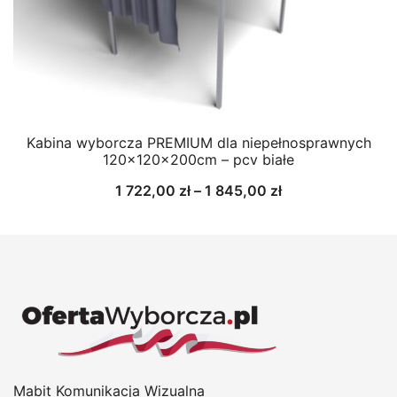
Kabina wyborcza PREMIUM dla niepełnosprawnych
120x120x200cm – pcv białe
Zakres
1 722,00
zł
–
1 845,00
zł
cen:
od
1
722,00 zł
do
1
845,00 zł
Mabit Komunikacja Wizualna