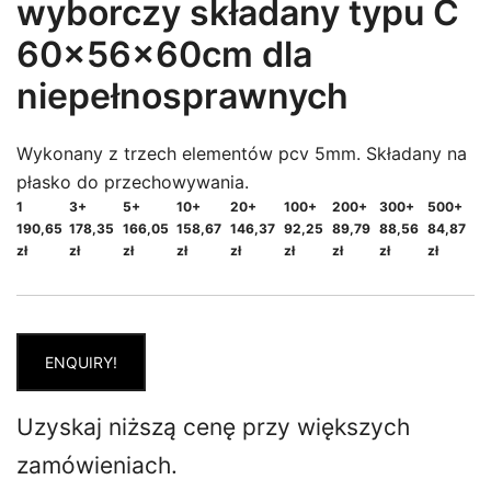
wyborczy składany typu C
60x56x60cm dla
niepełnosprawnych
Wykonany z trzech elementów pcv 5mm. Składany na
płasko do przechowywania.
1
3+
5+
10+
20+
100+
200+
300+
500+
190,65
178,35
166,05
158,67
146,37
92,25
89,79
88,56
84,87
zł
zł
zł
zł
zł
zł
zł
zł
zł
ENQUIRY!
Uzyskaj niższą cenę przy większych
zamówieniach.