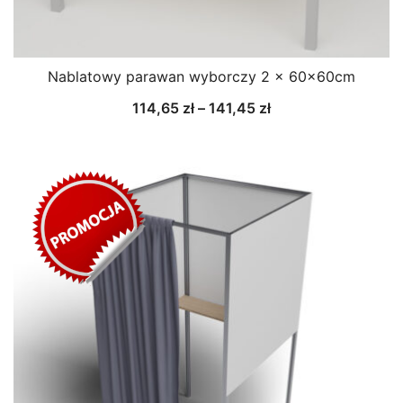
Nablatowy parawan wyborczy 2 x 60x60cm
Zakres
114,65
zł
–
141,45
zł
cen:
od
114,65 zł
do
141,45 zł